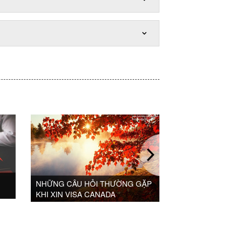
NHỮNG CÂU HỎI THƯỜNG GẶP
NHỮNG CÂU HỎ
KHI XIN VISA CANADA
KHI XIN VISA ĐÀ