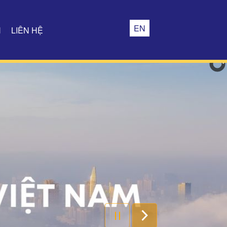
EN
H
LIÊN HỆ