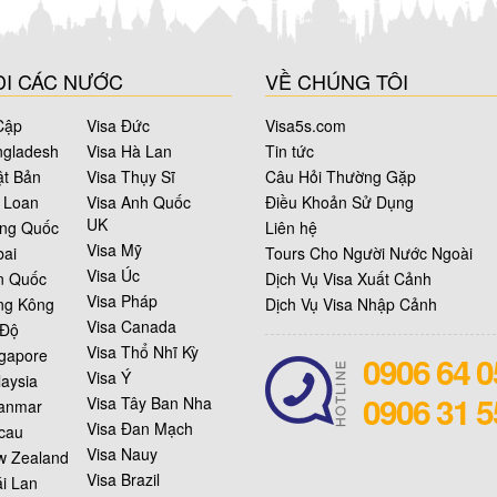
ĐI CÁC NƯỚC
VỀ CHÚNG TÔI
Cập
Visa Đức
Visa5s.com
ngladesh
Visa Hà Lan
Tin tức
ật Bản
Visa Thụy Sĩ
Câu Hỏi Thường Gặp
i Loan
Visa Anh Quốc
Điều Khoản Sử Dụng
UK
ung Quốc
Liên hệ
Visa Mỹ
bai
Tours Cho Người Nước Ngoài
Visa Úc
n Quốc
Dịch Vụ Visa Xuất Cảnh
Visa Pháp
ng Kông
Dịch Vụ Visa Nhập Cảnh
Visa Canada
 Độ
Visa Thổ Nhĩ Kỳ
ngapore
0906 64 0
Visa Ý
laysia
0906 31 5
Visa Tây Ban Nha
anmar
Visa Đan Mạch
cau
Visa Nauy
w Zealand
Visa Brazil
ái Lan