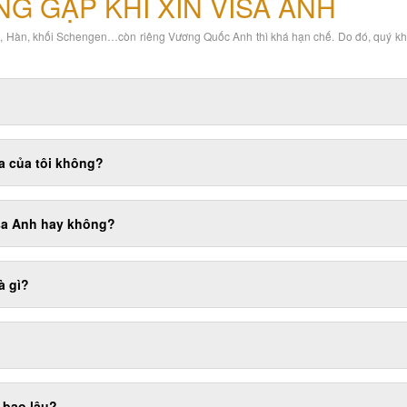
G GẶP KHI XIN VISA ANH
t, Hàn, khối Schengen…còn riêng Vương Quốc Anh thì khá hạn chế. Do đó, quý kh
a của tôi không?
isa Anh hay không?
à gì?
 bao lâu?