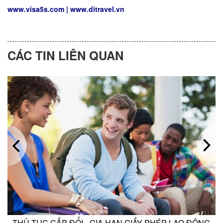
www.visa5s.com
|
www.ditravel.vn
CÁC TIN LIÊN QUAN
THỦ TỤC CẤP ĐỔI - GIA HẠN GIẤY PHÉP LAO ĐỘNG