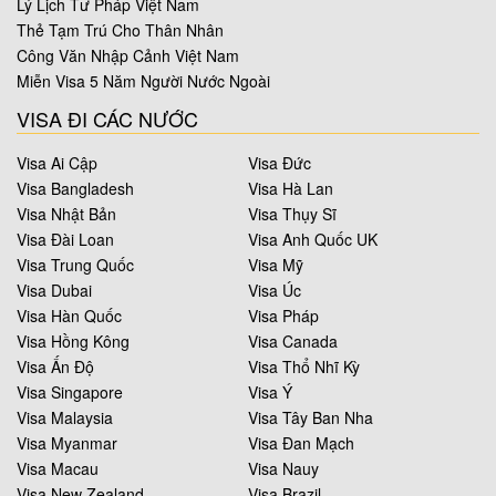
Lý Lịch Tư Pháp Việt Nam
Thẻ Tạm Trú Cho Thân Nhân
Công Văn Nhập Cảnh Việt Nam
Miễn Visa 5 Năm Người Nước Ngoài
VISA ĐI CÁC NƯỚC
Visa Ai Cập
Visa Đức
Visa Bangladesh
Visa Hà Lan
Visa Nhật Bản
Visa Thụy Sĩ
Visa Đài Loan
Visa Anh Quốc UK
Visa Trung Quốc
Visa Mỹ
Visa Dubai
Visa Úc
Visa Hàn Quốc
Visa Pháp
Visa Hồng Kông
Visa Canada
Visa Ấn Độ
Visa Thổ Nhĩ Kỳ
Visa Singapore
Visa Ý
Visa Malaysia
Visa Tây Ban Nha
Visa Myanmar
Visa Đan Mạch
Visa Macau
Visa Nauy
Visa New Zealand
Visa Brazil