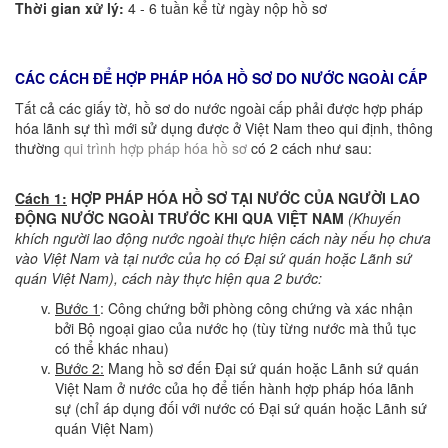
Thời gian xử lý:
4 - 6 tuần kể từ ngày nộp hồ sơ
CÁC CÁCH ĐỂ HỢP PHÁP HÓA HỒ SƠ DO NƯỚC NGOÀI CẤP
Tất cả các giấy tờ, hồ sơ do nước ngoài cấp phải được hợp pháp
hóa lãnh sự thì mới sử dụng được ở Việt Nam theo qui định, thông
thường
qui trình hợp pháp hóa hồ sơ
có 2 cách như sau:
Cách 1:
HỢP PHÁP HÓA HỒ SƠ TẠI NƯỚC CỦA NGƯỜI LAO
ĐỘNG NƯỚC NGOÀI TRƯỚC KHI QUA VIỆT NAM
(Khuyến
khích người lao động nước ngoài thực hiện cách này nếu họ chưa
vào Việt Nam và tại nước của họ có Đại sứ quán hoặc Lãnh sứ
quán Việt Nam), cách này thực hiện qua 2 bước:
Bước 1
: Công chứng bởi phòng công chứng và xác nhận
bởi Bộ ngoại giao của nước họ (tùy từng nước mà thủ tục
có thể khác nhau)
Bước 2:
Mang hồ sơ đến Đại sứ quán hoặc Lãnh sứ quán
Việt Nam ở nước của họ để tiến hành hợp pháp hóa lãnh
sự (chỉ áp dụng đối với nước có Đại sứ quán hoặc Lãnh sứ
quán Việt Nam)