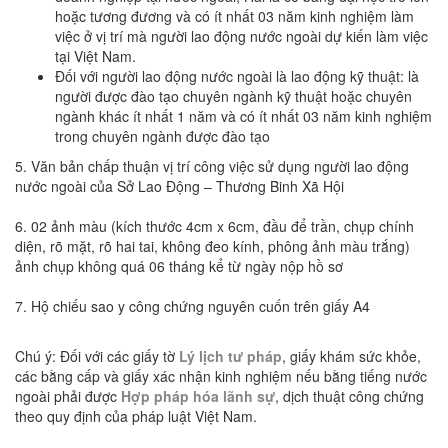
hoặc tương đương và có ít nhất 03 năm kinh nghiệm làm
việc ở vị trí mà người lao động nước ngoài dự kiến làm việc
tại Việt Nam.
Đối với người lao động nước ngoài là lao động kỹ thuật: là
người được đào tạo chuyên ngành kỹ thuật hoặc chuyên
ngành khác ít nhất 1 năm và có ít nhất 03 năm kinh nghiệm
trong chuyên ngành được đào tạo
5. Văn bản chấp thuận vị trí công việc sử dụng người lao động
nước ngoài của Sở Lao Động – Thương Binh Xã Hội
6. 02 ảnh màu (kích thước 4cm x 6cm, đầu để trần, chụp chính
diện, rõ mặt, rõ hai tai, không đeo kính, phông ảnh màu trắng)
ảnh chụp không quá 06 tháng kể từ ngày nộp hồ sơ
7. Hộ chiếu sao y công chứng nguyên cuốn trên giấy A4
Chú ý: Đối với các giấy tờ
Lý lịch tư pháp
, giấy khám sức khỏe,
các bằng cấp và giấy xác nhận kinh nghiệm nếu bằng tiếng nước
ngoài phải được
Hợp pháp hóa lãnh sự
, dịch thuật công chứng
theo quy định của pháp luật Việt Nam.