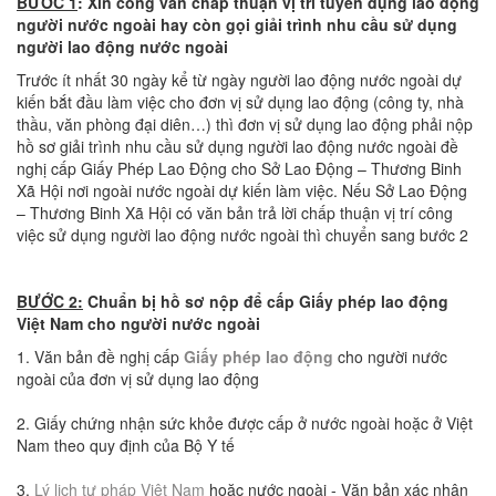
BƯỚC 1
: Xin công văn chấp thuận vị trí tuyển dụng lao động
người nước ngoài hay còn gọi
giải trình nhu cầu sử dụng
người lao động nước ngoài
Trước ít nhất 30 ngày kể từ ngày người lao động nước ngoài dự
kiến bắt đầu làm việc cho đơn vị sử dụng lao động (công ty, nhà
thầu, văn phòng đại diên…) thì đơn vị sử dụng lao động phải nộp
hồ sơ giải trình nhu cầu sử dụng người lao động nước ngoài đề
nghị cấp Giấy Phép Lao Động cho Sở Lao Động – Thương Binh
Xã Hội nơi ngoài nước ngoài dự kiến làm việc. Nếu Sở Lao Động
– Thương Binh Xã Hội có văn bản trả lời chấp thuận vị trí công
việc sử dụng người lao động nước ngoài thì chuyển sang bước 2
BƯỚC 2:
Chuẩn bị hồ sơ nộp để cấp Giấy phép lao động
Việt Nam cho người nước ngoài
1. Văn bản đề nghị cấp
Giấy phép lao động
cho người nước
ngoài của đơn vị sử dụng lao động
2. Giấy chứng nhận sức khỏe được cấp ở nước ngoài hoặc ở Việt
Nam theo quy định của Bộ Y tế
3.
Lý lịch tư pháp Việt Nam
hoặc nước ngoài - Văn bản xác nhận