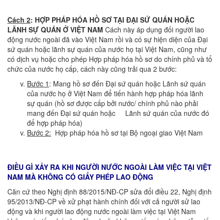
Cách 2
: HỢP PHÁP HÓA HỒ SƠ TẠI ĐẠI SỨ QUÁN HOẶC
LÃNH SỰ QUÁN Ở VIỆT NAM
Cách này áp dụng đối người lao
động nước ngoài đã vào Việt Nam rồi và có sự hiện diện của Đại
sứ quán hoặc lãnh sự quán của nước họ tại Việt Nam, cũng như
có dịch vụ hoặc cho phép Hợp pháp hóa hồ sơ do chính phủ và tổ
chức của nước họ cấp, cách này cũng trải qua 2 bước:
Bước 1
: Mang hồ sơ đến Đại sứ quán hoặc Lãnh sứ quán
của nước họ ở Việt Nam để tiến hành hợp pháp hóa lãnh
sự quán (hồ sơ được cấp bởi nước/ chính phủ nào phải
mang đến Đại sứ quán hoặc Lãnh sứ quán của nước đó
để hợp pháp hóa)
Bước 2:
Hợp pháp hóa hồ sơ tại Bộ ngoại giao Việt Nam
ĐIỀU GÌ XẢY RA KHI NGƯỜI NƯỚC NGOÀI LÀM VIỆC TẠI VIỆT
NAM MÀ KHÔNG CÓ GIẤY PHÉP LAO ĐỘN
G
Căn cứ theo Nghị định 88/2015/NĐ-CP sửa đổi điều 22, Nghị định
95/2013/NĐ-CP về xử phạt hành chính đối với cả người sử lao
động và khi người lao động nước ngoài làm việc tại Việt Nam